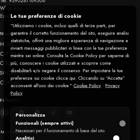
Tel:
+390287169506
WhatsApp:
+39 3248335319
Le tue preferenze di cookie
Email:
info@serenax.com
"Utilizziamo i cookie, inclusi quelli di terze parti, per
garantire il corretto funzionamento del sito, eseguire analisi
Menu
statistiche, offrirti una migliore esperienza di navigazione e
HOME
inviarti messaggi pubblicitari in linea con le tue preferenze
CHI SIAMO
mentre sei online. Consulta la Cookie Policy per saperne di
più, conoscere i cookie utilizzati e scoprire come
COLLECTION
disabilitarli e/o negare il consenso. Per impostare le tue
SOCIAL WALL
preferenze sui cookie clicca qui. Cliccando su “Accetta”
CONTACT
acconsenti all'uso dei cookie."
Cookie Policy
·
Privacy
Policy
Follow Us
Personalizza
Funzionali (sempre attivi)
Necessari per il funzionamento di base del sito.
Area Legale
Analitici